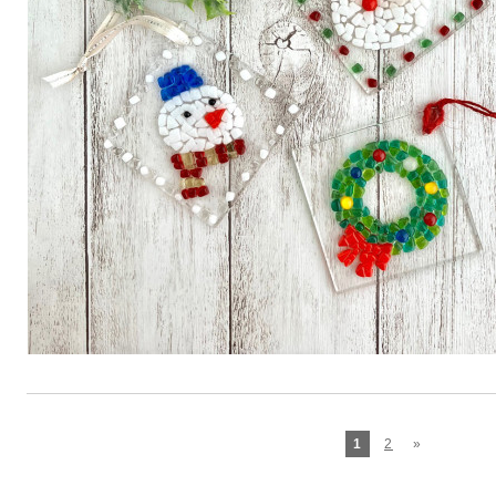
1
2
»