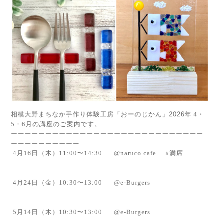
相模大野まちなか手作り体験工房「おーのじかん」2026年
4
・
5
・
6
月の講座のご案内です。
ーーーーーーーーーーーーーーーーーーーーーーーーーーーー
ーーーーーーーーーー
4
月
16
日（木）
11:00〜14:30 @naruco cafe
⭐︎満席
4
月2
4
日（金）
10:30〜13:00 @
e-Burgers
5
月
14
日（木）
10:30〜13:00 @
e-Burgers