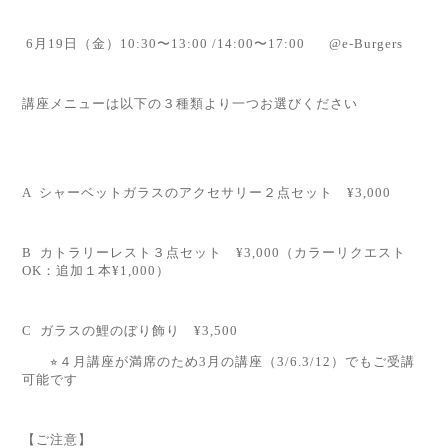
6
月
19
日
（金）
10:30〜13:00 /
14:00〜17:00
@
e-Burgers
講座メニューは以下の３種類より一つお選びください
A シャーベットガラスのアクセサリー２点セット ¥3,000
B カトラリーレスト３点セット ¥3,000（カラーリクエスト
OK：追加１本¥1,000）
C ガラスの鯉のぼり飾り ¥3,500
⭐︎４月講座が満席のため3月の講座（3/6.3/12）でもご受講
可能です
【ご注意】